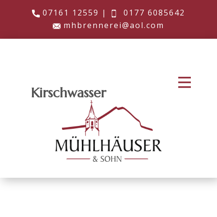
​​07161 12559 |
​0177 6085642
​​mhbrennerei@aol.com
Kirschwasser