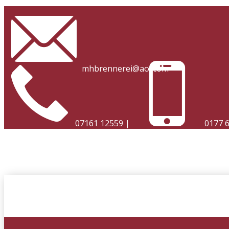
​
mhbrennerei@aol.com
07161 12559 |
0177 