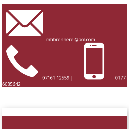
​
mhbrennerei@aol.com
07161 12559 |
0177
6085642