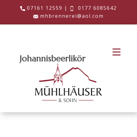
​​07161 12559 |
​0177 6085642
​​mhbrennerei@aol.com
Johannisbeerlikör